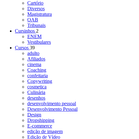
Cartório
Diversos
Magistratura
OAB
Tribunais
Cursinhos
2
ENEM
Vestibulares
Cursos
39
adulto
Afiliados
cinema
Coaching
confeitaria
Copywriting
cosmetica
Culinária
desenhos
desenvolvimento pessoal
Desenvolvimento Pessoal
Design
Dropshipping
E-commerce
edição de imagem
Edição de Vídeo