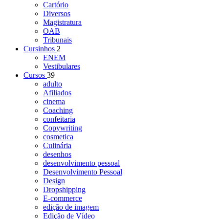
Cartório
Diversos
Magistratura
OAB
Tribunais
Cursinhos
2
ENEM
Vestibulares
Cursos
39
adulto
Afiliados
cinema
Coaching
confeitaria
Copywriting
cosmetica
Culinária
desenhos
desenvolvimento pessoal
Desenvolvimento Pessoal
Design
Dropshipping
E-commerce
edição de imagem
Edição de Vídeo