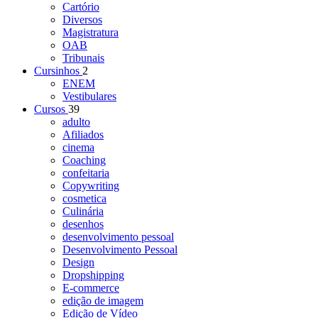
Cartório
Diversos
Magistratura
OAB
Tribunais
Cursinhos
2
ENEM
Vestibulares
Cursos
39
adulto
Afiliados
cinema
Coaching
confeitaria
Copywriting
cosmetica
Culinária
desenhos
desenvolvimento pessoal
Desenvolvimento Pessoal
Design
Dropshipping
E-commerce
edição de imagem
Edição de Vídeo