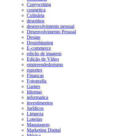
Copywriting
cosmetica
Culinária
desenhos
desenvolvimento pessoal
Desenvolvimento Pessoal
Design
Dropshipping
E-commerce
edição de imagem
Edição de Vídeo
empreendedorismo
esportes
Finanças
Fotografia
Games
Idiomas
informatica
investimentos
Jurídicos
Limpeza
Loterias
Maquiagem
Marketing Digital
Música