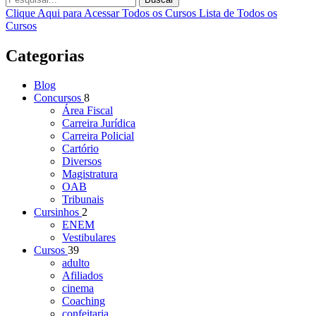
Clique Aqui para Acessar Todos os Cursos
Lista de Todos os
Cursos
Categorias
Blog
Concursos
8
Área Fiscal
Carreira Jurídica
Carreira Policial
Cartório
Diversos
Magistratura
OAB
Tribunais
Cursinhos
2
ENEM
Vestibulares
Cursos
39
adulto
Afiliados
cinema
Coaching
confeitaria