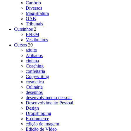
Cartório
Diversos
Magistratura
OAB
Tribunais
Cursinhos
2
ENEM
Vestibulares
Cursos
39
adulto
Afiliados
cinema
Coaching
confeitaria
Copywriting
cosmetica
Culinária
desenhos
desenvolvimento pessoal
Desenvolvimento Pessoal
Design
Dropshipping
E-commerce
edição de imagem
Edição de Vídeo