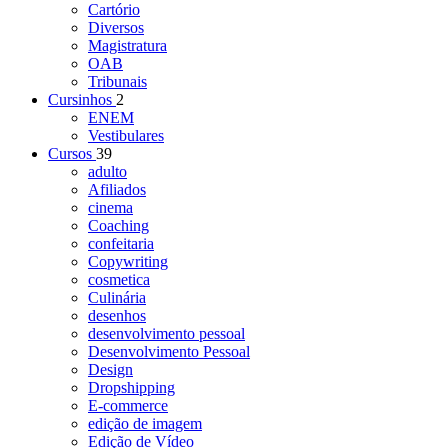
Cartório
Diversos
Magistratura
OAB
Tribunais
Cursinhos
2
ENEM
Vestibulares
Cursos
39
adulto
Afiliados
cinema
Coaching
confeitaria
Copywriting
cosmetica
Culinária
desenhos
desenvolvimento pessoal
Desenvolvimento Pessoal
Design
Dropshipping
E-commerce
edição de imagem
Edição de Vídeo