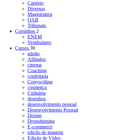
Cartório
Diversos
Magistratura
OAB
Tribunais
Cursinhos
2
ENEM
Vestibulares
Cursos
39
adulto
Afiliados
cinema
Coaching
confeitaria
Copywriting
cosmetica
Culinária
desenhos
desenvolvimento pessoal
Desenvolvimento Pessoal
Design
Dropshipping
E-commerce
edição de imagem
Edição de Vídeo