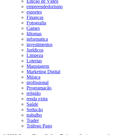
Edição de Vídeo
empreendedorismo
esportes
Finanças
Fotografia
Games
Idiomas
informatica
investimentos
Jurídicos
Limpeza
Loterias
Maquiagem
Marketing Digital
Música
profissional
Programação
religião
renda extra
Saúde
Sedução
trabalho
Trader
Tráfego Pago