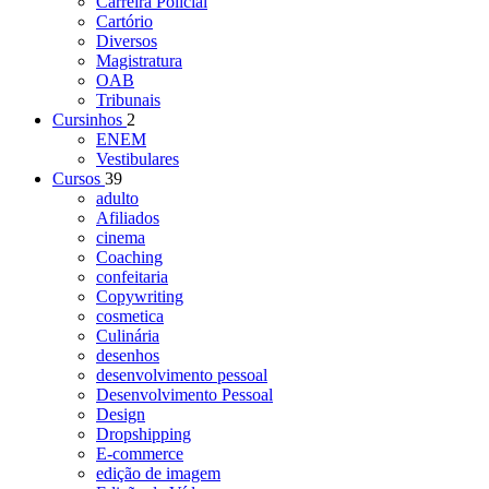
Carreira Policial
Cartório
Diversos
Magistratura
OAB
Tribunais
Cursinhos
2
ENEM
Vestibulares
Cursos
39
adulto
Afiliados
cinema
Coaching
confeitaria
Copywriting
cosmetica
Culinária
desenhos
desenvolvimento pessoal
Desenvolvimento Pessoal
Design
Dropshipping
E-commerce
edição de imagem