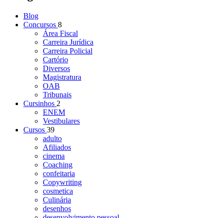
Blog
Concursos
8
Área Fiscal
Carreira Jurídica
Carreira Policial
Cartório
Diversos
Magistratura
OAB
Tribunais
Cursinhos
2
ENEM
Vestibulares
Cursos
39
adulto
Afiliados
cinema
Coaching
confeitaria
Copywriting
cosmetica
Culinária
desenhos
desenvolvimento pessoal