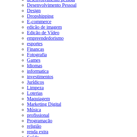
Desenvolvimento Pessoal
Design
Dropshipping
E-commerce
edição de imagem
Edição de Vídeo
empreendedorismo
esportes
Finanças
Fotografia
Games
Idiomas
informatica
investimentos
Jurídicos
Limpeza
Loterias
Maquiagem
Marketing Digital
Música
profissional
Programação
religião
renda extra