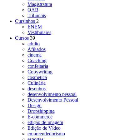
Magistratura
OAB
Tribunais
Cursinhos
2
ENEM
Vestibulares
Cursos
39
adulto
Afiliados
cinema
Coaching
confeitaria
Copywriting
cosmetica
Culinária
desenhos
desenvolvimento pessoal
Desenvolvimento Pessoal
Design
Dropshipping
E-commerce
edição de imagem
Edição de Vídeo
empreendedorismo
esportes