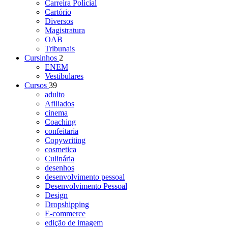
Carreira Policial
Cartório
Diversos
Magistratura
OAB
Tribunais
Cursinhos
2
ENEM
Vestibulares
Cursos
39
adulto
Afiliados
cinema
Coaching
confeitaria
Copywriting
cosmetica
Culinária
desenhos
desenvolvimento pessoal
Desenvolvimento Pessoal
Design
Dropshipping
E-commerce
edição de imagem