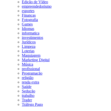
Edição de Vídeo
empreendedorismo
esportes
Finanças
Fotografia
Games
Idiomas
informatica
investimentos
Jurídicos
Limpeza
Loterias
Maquiagem
Marketing Digital
Música
profissional
Programação
religião
renda extra
Saúde
Sedução
trabalho
Trader
Tráfego Pago