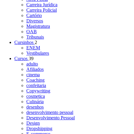
Carreira Jurídica
Carreira Policial
Cartório
Diversos
Magistratura
OAB
Tribunais
Cursinhos
2
ENEM
Vestibulares
Cursos
39
adulto
Afiliados
cinema
Coaching
confeitaria
Copywriting
cosmetica
Culinária
desenhos
desenvolvimento pessoal
Desenvolvimento Pessoal
Design
Dropshipping
E-commerce