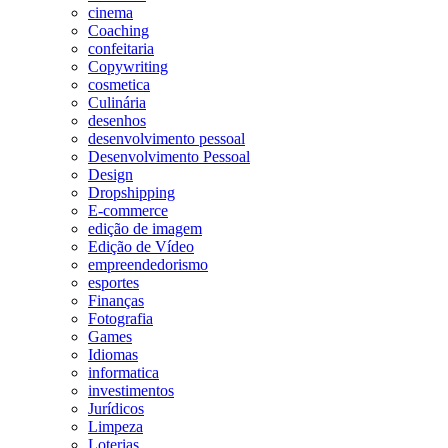
cinema
Coaching
confeitaria
Copywriting
cosmetica
Culinária
desenhos
desenvolvimento pessoal
Desenvolvimento Pessoal
Design
Dropshipping
E-commerce
edição de imagem
Edição de Vídeo
empreendedorismo
esportes
Finanças
Fotografia
Games
Idiomas
informatica
investimentos
Jurídicos
Limpeza
Loterias