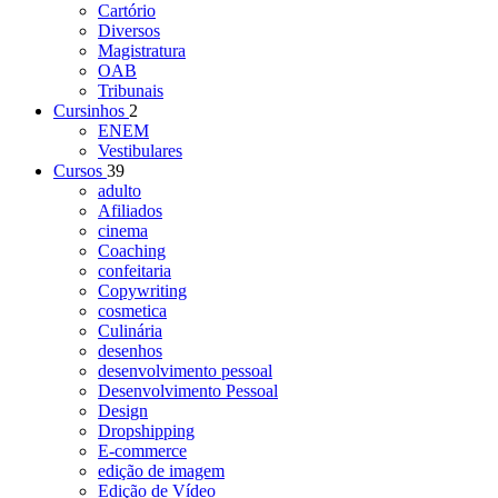
Cartório
Diversos
Magistratura
OAB
Tribunais
Cursinhos
2
ENEM
Vestibulares
Cursos
39
adulto
Afiliados
cinema
Coaching
confeitaria
Copywriting
cosmetica
Culinária
desenhos
desenvolvimento pessoal
Desenvolvimento Pessoal
Design
Dropshipping
E-commerce
edição de imagem
Edição de Vídeo