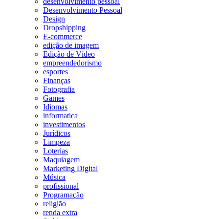
desenvolvimento pessoal
Desenvolvimento Pessoal
Design
Dropshipping
E-commerce
edição de imagem
Edição de Vídeo
empreendedorismo
esportes
Finanças
Fotografia
Games
Idiomas
informatica
investimentos
Jurídicos
Limpeza
Loterias
Maquiagem
Marketing Digital
Música
profissional
Programação
religião
renda extra