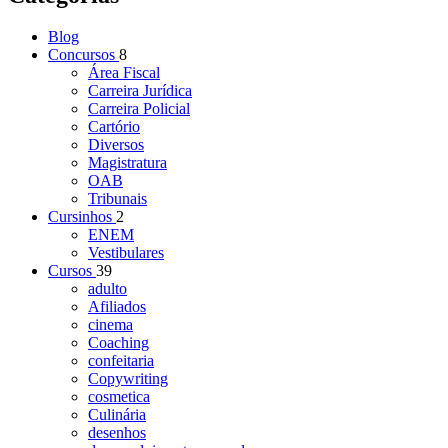
Blog
Concursos
8
Área Fiscal
Carreira Jurídica
Carreira Policial
Cartório
Diversos
Magistratura
OAB
Tribunais
Cursinhos
2
ENEM
Vestibulares
Cursos
39
adulto
Afiliados
cinema
Coaching
confeitaria
Copywriting
cosmetica
Culinária
desenhos