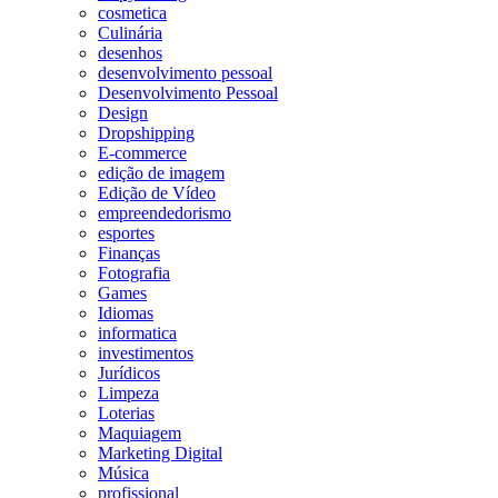
cosmetica
Culinária
desenhos
desenvolvimento pessoal
Desenvolvimento Pessoal
Design
Dropshipping
E-commerce
edição de imagem
Edição de Vídeo
empreendedorismo
esportes
Finanças
Fotografia
Games
Idiomas
informatica
investimentos
Jurídicos
Limpeza
Loterias
Maquiagem
Marketing Digital
Música
profissional