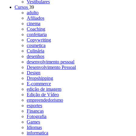
Vestibulares
Cursos
39
adulto
Afiliados
cinema
Coaching
confeitaria
Copywriting
cosmetica
Culinária
desenhos
desenvolvimento pessoal
Desenvolvimento Pessoal
Design
Dropshipping
E-commerce
edição de imagem
Edição de Vídeo
empreendedorismo
esportes
Finanças
Fotografia
Games
Idiomas
informatica