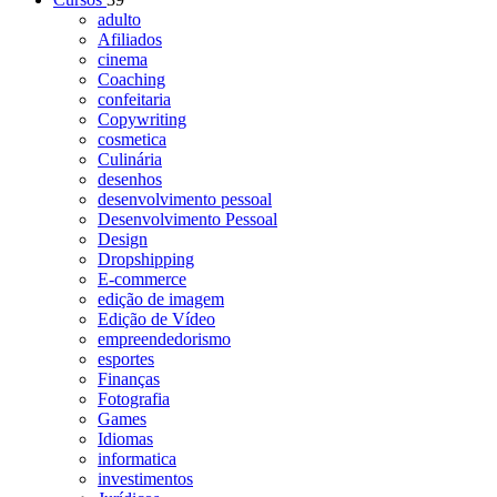
adulto
Afiliados
cinema
Coaching
confeitaria
Copywriting
cosmetica
Culinária
desenhos
desenvolvimento pessoal
Desenvolvimento Pessoal
Design
Dropshipping
E-commerce
edição de imagem
Edição de Vídeo
empreendedorismo
esportes
Finanças
Fotografia
Games
Idiomas
informatica
investimentos