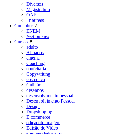
Diversos
Magistratura
OAB
Tribunais
Cursinhos
2
ENEM
Vestibulares
Cursos
39
adulto
Afiliados
cinema
Coaching
confeitaria
Copywriting
cosmetica
Culinária
desenhos
desenvolvimento pessoal
Desenvolvimento Pessoal
Design
Dropshipping
E-commerce
edição de imagem
Edição de Vídeo
empreendedorismo