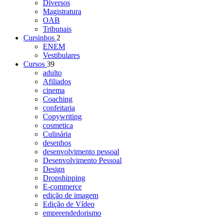
Diversos
Magistratura
OAB
Tribunais
Cursinhos
2
ENEM
Vestibulares
Cursos
39
adulto
Afiliados
cinema
Coaching
confeitaria
Copywriting
cosmetica
Culinária
desenhos
desenvolvimento pessoal
Desenvolvimento Pessoal
Design
Dropshipping
E-commerce
edição de imagem
Edição de Vídeo
empreendedorismo