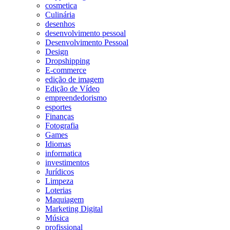
cosmetica
Culinária
desenhos
desenvolvimento pessoal
Desenvolvimento Pessoal
Design
Dropshipping
E-commerce
edição de imagem
Edição de Vídeo
empreendedorismo
esportes
Finanças
Fotografia
Games
Idiomas
informatica
investimentos
Jurídicos
Limpeza
Loterias
Maquiagem
Marketing Digital
Música
profissional