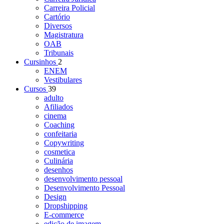
Carreira Policial
Cartório
Diversos
Magistratura
OAB
Tribunais
Cursinhos
2
ENEM
Vestibulares
Cursos
39
adulto
Afiliados
cinema
Coaching
confeitaria
Copywriting
cosmetica
Culinária
desenhos
desenvolvimento pessoal
Desenvolvimento Pessoal
Design
Dropshipping
E-commerce
edição de imagem