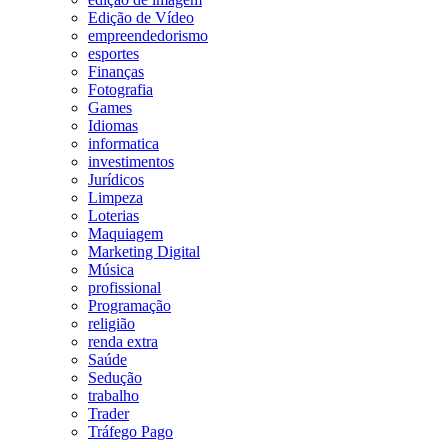
Edição de Vídeo
empreendedorismo
esportes
Finanças
Fotografia
Games
Idiomas
informatica
investimentos
Jurídicos
Limpeza
Loterias
Maquiagem
Marketing Digital
Música
profissional
Programação
religião
renda extra
Saúde
Sedução
trabalho
Trader
Tráfego Pago