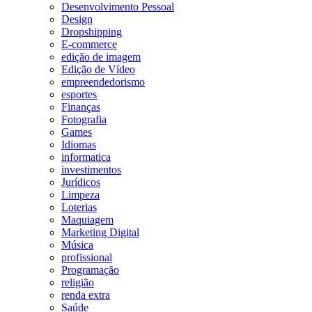
Desenvolvimento Pessoal
Design
Dropshipping
E-commerce
edição de imagem
Edição de Vídeo
empreendedorismo
esportes
Finanças
Fotografia
Games
Idiomas
informatica
investimentos
Jurídicos
Limpeza
Loterias
Maquiagem
Marketing Digital
Música
profissional
Programação
religião
renda extra
Saúde