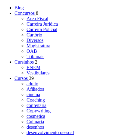
Blog
Concursos
8
Área Fiscal
Carreira Jurídica
Carreira Policial
Cartório
Diversos
Magistratura
OAB
Tribunais
Cursinhos
2
ENEM
Vestibulares
Cursos
39
adulto
Afiliados
cinema
Coaching
confeitaria
Copywriting
cosmetica
Culinária
desenhos
desenvolvimento pessoal