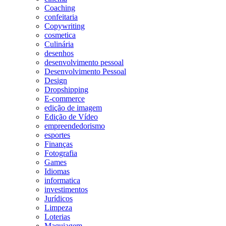
Coaching
confeitaria
Copywriting
cosmetica
Culinária
desenhos
desenvolvimento pessoal
Desenvolvimento Pessoal
Design
Dropshipping
E-commerce
edição de imagem
Edição de Vídeo
empreendedorismo
esportes
Finanças
Fotografia
Games
Idiomas
informatica
investimentos
Jurídicos
Limpeza
Loterias
Maquiagem