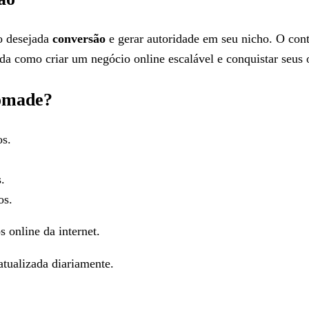
ão desejada
conversão
e gerar autoridade em seu nicho. O con
da como criar um negócio online escalável e conquistar seus 
Nômade?
os.
.
os.
s online da internet.
tualizada diariamente.