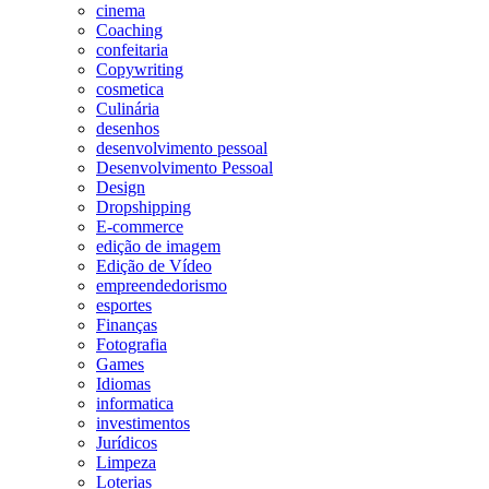
cinema
Coaching
confeitaria
Copywriting
cosmetica
Culinária
desenhos
desenvolvimento pessoal
Desenvolvimento Pessoal
Design
Dropshipping
E-commerce
edição de imagem
Edição de Vídeo
empreendedorismo
esportes
Finanças
Fotografia
Games
Idiomas
informatica
investimentos
Jurídicos
Limpeza
Loterias