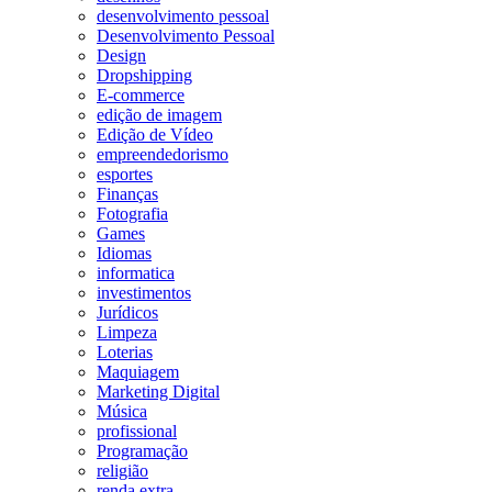
desenvolvimento pessoal
Desenvolvimento Pessoal
Design
Dropshipping
E-commerce
edição de imagem
Edição de Vídeo
empreendedorismo
esportes
Finanças
Fotografia
Games
Idiomas
informatica
investimentos
Jurídicos
Limpeza
Loterias
Maquiagem
Marketing Digital
Música
profissional
Programação
religião
renda extra