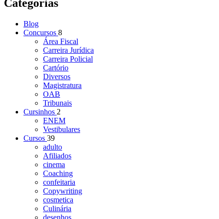
Categorias
Blog
Concursos
8
Área Fiscal
Carreira Jurídica
Carreira Policial
Cartório
Diversos
Magistratura
OAB
Tribunais
Cursinhos
2
ENEM
Vestibulares
Cursos
39
adulto
Afiliados
cinema
Coaching
confeitaria
Copywriting
cosmetica
Culinária
desenhos