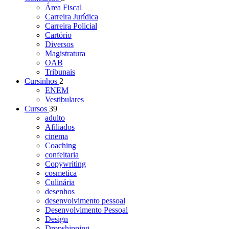
Área Fiscal
Carreira Jurídica
Carreira Policial
Cartório
Diversos
Magistratura
OAB
Tribunais
Cursinhos
2
ENEM
Vestibulares
Cursos
39
adulto
Afiliados
cinema
Coaching
confeitaria
Copywriting
cosmetica
Culinária
desenhos
desenvolvimento pessoal
Desenvolvimento Pessoal
Design
Dropshipping