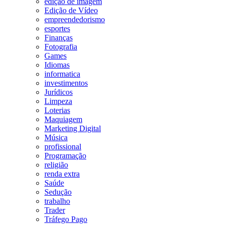
edição de imagem
Edição de Vídeo
empreendedorismo
esportes
Finanças
Fotografia
Games
Idiomas
informatica
investimentos
Jurídicos
Limpeza
Loterias
Maquiagem
Marketing Digital
Música
profissional
Programação
religião
renda extra
Saúde
Sedução
trabalho
Trader
Tráfego Pago