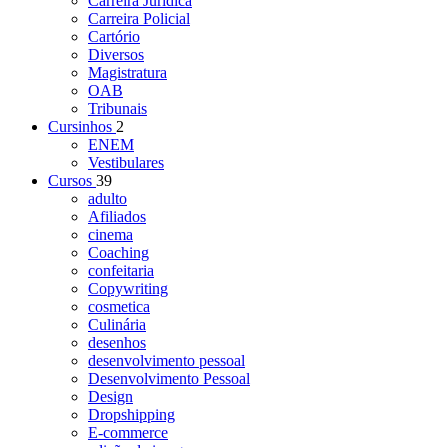
Carreira Jurídica
Carreira Policial
Cartório
Diversos
Magistratura
OAB
Tribunais
Cursinhos
2
ENEM
Vestibulares
Cursos
39
adulto
Afiliados
cinema
Coaching
confeitaria
Copywriting
cosmetica
Culinária
desenhos
desenvolvimento pessoal
Desenvolvimento Pessoal
Design
Dropshipping
E-commerce