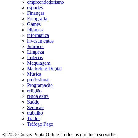
empreendedorismo
esportes
Finanças
Fotografia
Games
Idiomas
informatica
investimentos
Jurídicos
Limpeza
Loterias
Maquiagem
Marketing Digital
Música
profissional
Programação
religião
renda extra
Saúde
Sedução
trabalho
Trader
Tráfego Pago
© 2026 Cursos Pirata Online. Todos os direitos reservados.