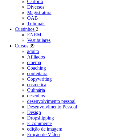
Cartório
Diversos
Magistratura
OAB
Tribunais
Cursinhos
2
ENEM
Vestibulares
Cursos
39
adulto
Afiliados
cinema
Coaching
confeitaria
Copywriting
cosmetica
Culinária
desenhos
desenvolvimento pessoal
Desenvolvimento Pessoal
Design
Dropshipping
E-commerce
edição de imagem
Edição de Vídeo