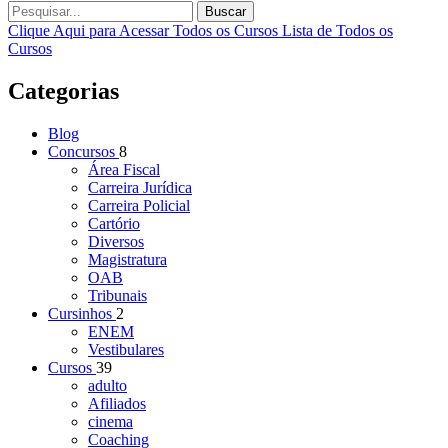
Buscar
Clique Aqui para Acessar Todos os Cursos
Lista de Todos os
Cursos
Categorias
Blog
Concursos
8
Área Fiscal
Carreira Jurídica
Carreira Policial
Cartório
Diversos
Magistratura
OAB
Tribunais
Cursinhos
2
ENEM
Vestibulares
Cursos
39
adulto
Afiliados
cinema
Coaching