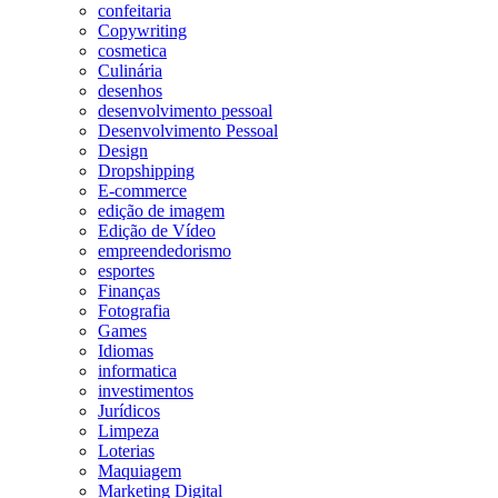
confeitaria
Copywriting
cosmetica
Culinária
desenhos
desenvolvimento pessoal
Desenvolvimento Pessoal
Design
Dropshipping
E-commerce
edição de imagem
Edição de Vídeo
empreendedorismo
esportes
Finanças
Fotografia
Games
Idiomas
informatica
investimentos
Jurídicos
Limpeza
Loterias
Maquiagem
Marketing Digital