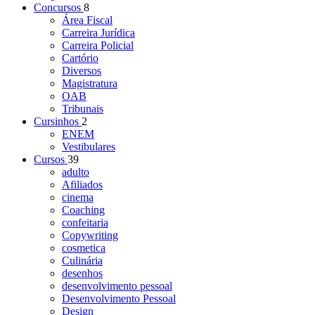
Concursos
8
Área Fiscal
Carreira Jurídica
Carreira Policial
Cartório
Diversos
Magistratura
OAB
Tribunais
Cursinhos
2
ENEM
Vestibulares
Cursos
39
adulto
Afiliados
cinema
Coaching
confeitaria
Copywriting
cosmetica
Culinária
desenhos
desenvolvimento pessoal
Desenvolvimento Pessoal
Design