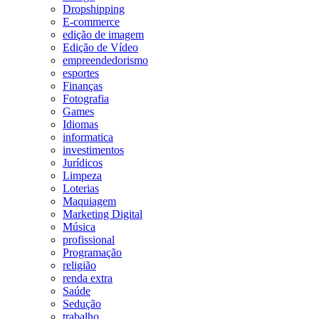
Dropshipping
E-commerce
edição de imagem
Edição de Vídeo
empreendedorismo
esportes
Finanças
Fotografia
Games
Idiomas
informatica
investimentos
Jurídicos
Limpeza
Loterias
Maquiagem
Marketing Digital
Música
profissional
Programação
religião
renda extra
Saúde
Sedução
trabalho