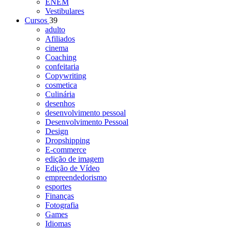
ENEM
Vestibulares
Cursos
39
adulto
Afiliados
cinema
Coaching
confeitaria
Copywriting
cosmetica
Culinária
desenhos
desenvolvimento pessoal
Desenvolvimento Pessoal
Design
Dropshipping
E-commerce
edição de imagem
Edição de Vídeo
empreendedorismo
esportes
Finanças
Fotografia
Games
Idiomas