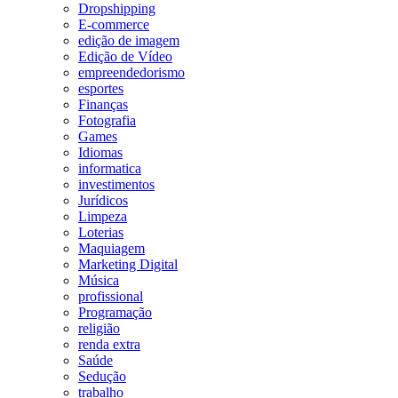
Dropshipping
E-commerce
edição de imagem
Edição de Vídeo
empreendedorismo
esportes
Finanças
Fotografia
Games
Idiomas
informatica
investimentos
Jurídicos
Limpeza
Loterias
Maquiagem
Marketing Digital
Música
profissional
Programação
religião
renda extra
Saúde
Sedução
trabalho