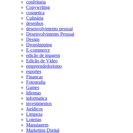
confeitaria
Copywriting
cosmetica
Culinária
desenhos
desenvolvimento pessoal
Desenvolvimento Pessoal
Design
Dropshipping
E-commerce
edição de imagem
Edição de Vídeo
empreendedorismo
esportes
Finanças
Fotografia
Games
Idiomas
informatica
investimentos
Jurídicos
Limpeza
Loterias
Maquiagem
Marketing Digital