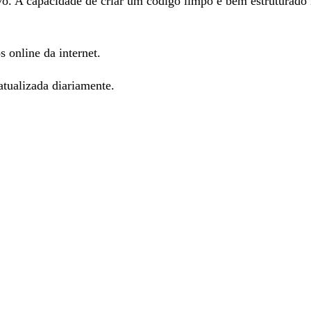
vo. A capacidade de criar um código limpo e bem estruturado
s online da internet.
tualizada diariamente.