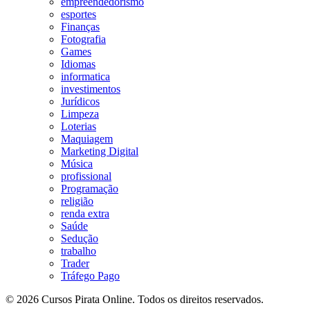
empreendedorismo
esportes
Finanças
Fotografia
Games
Idiomas
informatica
investimentos
Jurídicos
Limpeza
Loterias
Maquiagem
Marketing Digital
Música
profissional
Programação
religião
renda extra
Saúde
Sedução
trabalho
Trader
Tráfego Pago
© 2026 Cursos Pirata Online. Todos os direitos reservados.