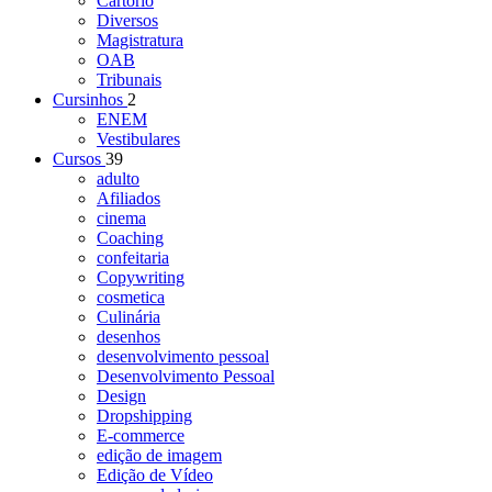
Cartório
Diversos
Magistratura
OAB
Tribunais
Cursinhos
2
ENEM
Vestibulares
Cursos
39
adulto
Afiliados
cinema
Coaching
confeitaria
Copywriting
cosmetica
Culinária
desenhos
desenvolvimento pessoal
Desenvolvimento Pessoal
Design
Dropshipping
E-commerce
edição de imagem
Edição de Vídeo