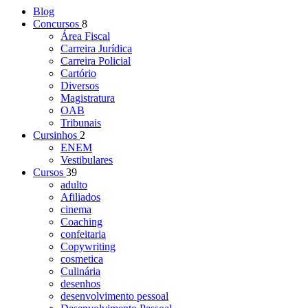
Blog
Concursos
8
Área Fiscal
Carreira Jurídica
Carreira Policial
Cartório
Diversos
Magistratura
OAB
Tribunais
Cursinhos
2
ENEM
Vestibulares
Cursos
39
adulto
Afiliados
cinema
Coaching
confeitaria
Copywriting
cosmetica
Culinária
desenhos
desenvolvimento pessoal