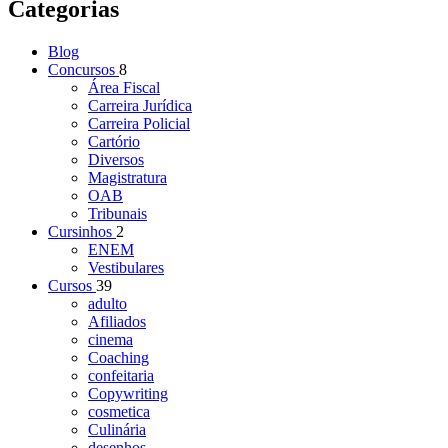
Categorias
Blog
Concursos
8
Área Fiscal
Carreira Jurídica
Carreira Policial
Cartório
Diversos
Magistratura
OAB
Tribunais
Cursinhos
2
ENEM
Vestibulares
Cursos
39
adulto
Afiliados
cinema
Coaching
confeitaria
Copywriting
cosmetica
Culinária
desenhos