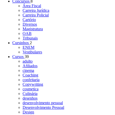
Concursos
8
Área Fiscal
Carreira Jurídica
Carreira Policial
Cartório
Diversos
Magistratura
OAB
Tribunais
Cursinhos
2
ENEM
Vestibulares
Cursos
39
adulto
Afiliados
cinema
Coaching
confeitaria
Copywriting
cosmetica
Culinária
desenhos
desenvolvimento pessoal
Desenvolvimento Pessoal
Design