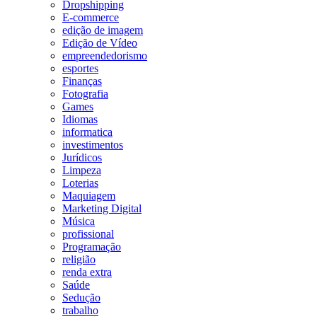
Dropshipping
E-commerce
edição de imagem
Edição de Vídeo
empreendedorismo
esportes
Finanças
Fotografia
Games
Idiomas
informatica
investimentos
Jurídicos
Limpeza
Loterias
Maquiagem
Marketing Digital
Música
profissional
Programação
religião
renda extra
Saúde
Sedução
trabalho