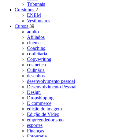
Tribunais
Cursinhos
2
ENEM
Vestibulares
Cursos
39
adulto
Afiliados
cinema
Coaching
confeitaria
Copywriting
cosmetica
Culinária
desenhos
desenvolvimento pessoal
Desenvolvimento Pessoal
Design
Dropshipping
E-commerce
edição de imagem
Edição de Vídeo
empreendedorismo
esportes
Finanças
Fotografia