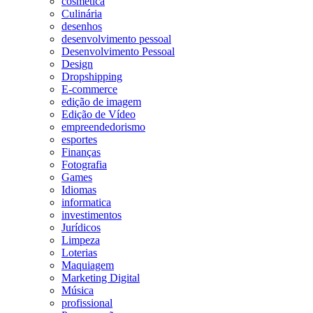
cosmetica
Culinária
desenhos
desenvolvimento pessoal
Desenvolvimento Pessoal
Design
Dropshipping
E-commerce
edição de imagem
Edição de Vídeo
empreendedorismo
esportes
Finanças
Fotografia
Games
Idiomas
informatica
investimentos
Jurídicos
Limpeza
Loterias
Maquiagem
Marketing Digital
Música
profissional