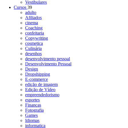
Vestibulares
Cursos
39
adulto
Afiliados
cinema
Coaching
confeitaria
Copywriting
cosmetica
Culinária
desenhos
desenvolvimento pessoal
Desenvolvimento Pessoal
Design
Dropshipping
E-commerce
edição de imagem
Edição de Vídeo
empreendedorismo
esportes
Finanças
Fotografia
Games
Idiomas
informatica