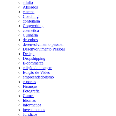
adulto
Afiliados
cinema
Coaching
confeitaria
Copywriting
cosmetica
Culinária
desenhos
desenvolvimento pessoal
Desenvolvimento Pessoal
Design
Dropshipping
E-commerce
edição de imagem
Edição de Vídeo
empreendedorismo
esportes
Finanças
Fotografia
Games
Idiomas
informatica
investimentos
Jurídicos