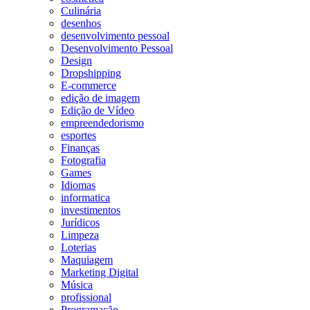
Culinária
desenhos
desenvolvimento pessoal
Desenvolvimento Pessoal
Design
Dropshipping
E-commerce
edição de imagem
Edição de Vídeo
empreendedorismo
esportes
Finanças
Fotografia
Games
Idiomas
informatica
investimentos
Jurídicos
Limpeza
Loterias
Maquiagem
Marketing Digital
Música
profissional
Programação