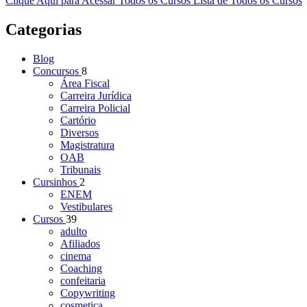
Clique Aqui para Acessar Todos os Cursos
Lista de Todos os Cursos
Categorias
Blog
Concursos
8
Área Fiscal
Carreira Jurídica
Carreira Policial
Cartório
Diversos
Magistratura
OAB
Tribunais
Cursinhos
2
ENEM
Vestibulares
Cursos
39
adulto
Afiliados
cinema
Coaching
confeitaria
Copywriting
cosmetica