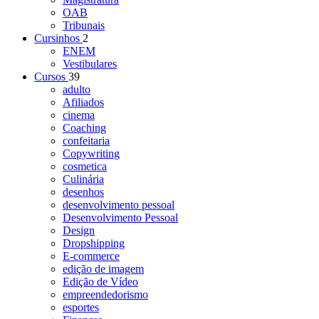
OAB
Tribunais
Cursinhos
2
ENEM
Vestibulares
Cursos
39
adulto
Afiliados
cinema
Coaching
confeitaria
Copywriting
cosmetica
Culinária
desenhos
desenvolvimento pessoal
Desenvolvimento Pessoal
Design
Dropshipping
E-commerce
edição de imagem
Edição de Vídeo
empreendedorismo
esportes