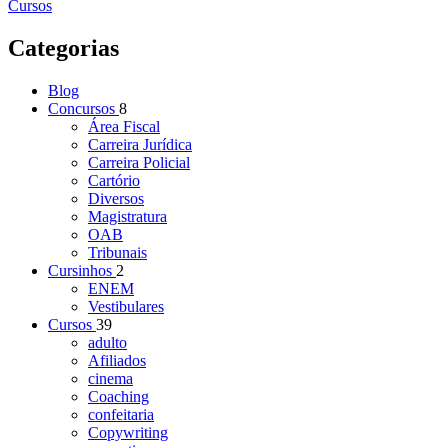
Cursos
Categorias
Blog
Concursos
8
Área Fiscal
Carreira Jurídica
Carreira Policial
Cartório
Diversos
Magistratura
OAB
Tribunais
Cursinhos
2
ENEM
Vestibulares
Cursos
39
adulto
Afiliados
cinema
Coaching
confeitaria
Copywriting