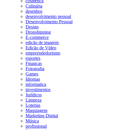
cosmetica
Culinária
desenhos
desenvolvimento pessoal
Desenvolvimento Pessoal
Design
Dropshipping
E-commerce
edição de imagem
Edição de Vídeo
empreendedorismo
esportes
Finanças
Fotografia
Games
Idiomas
informatica
investimentos
Jurídicos
Limpeza
Loterias
Maquiagem
Marketing Digital
Música
profissional