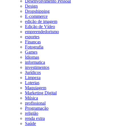
Desenvolvimento Pessoal
Design
Dropshipping
E-commerce
edição de imagem
Edição de Vídeo
empreendedorismo
esportes
Finanças
Fotografia
Games
Idiomas
informatica
investimentos
Jurídicos
Limpeza
Loterias
Maquiagem
Marketing Digital
Música
profissional
Programação
religião
renda extra
Saúde