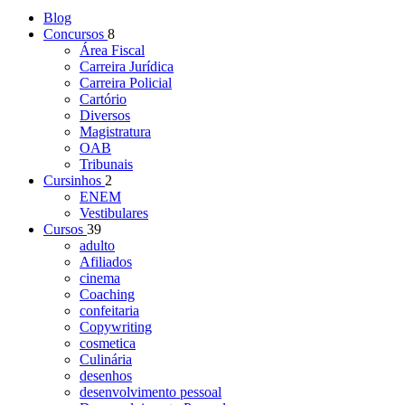
Blog
Concursos
8
Área Fiscal
Carreira Jurídica
Carreira Policial
Cartório
Diversos
Magistratura
OAB
Tribunais
Cursinhos
2
ENEM
Vestibulares
Cursos
39
adulto
Afiliados
cinema
Coaching
confeitaria
Copywriting
cosmetica
Culinária
desenhos
desenvolvimento pessoal