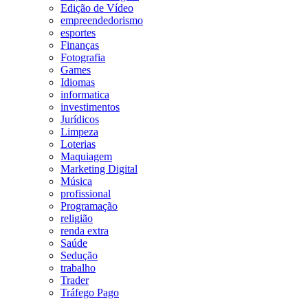
Edição de Vídeo
empreendedorismo
esportes
Finanças
Fotografia
Games
Idiomas
informatica
investimentos
Jurídicos
Limpeza
Loterias
Maquiagem
Marketing Digital
Música
profissional
Programação
religião
renda extra
Saúde
Sedução
trabalho
Trader
Tráfego Pago