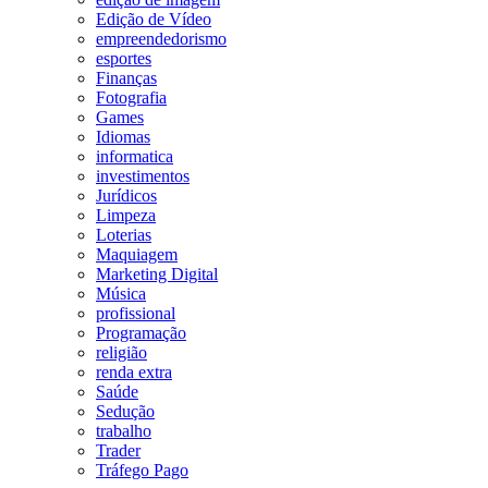
Edição de Vídeo
empreendedorismo
esportes
Finanças
Fotografia
Games
Idiomas
informatica
investimentos
Jurídicos
Limpeza
Loterias
Maquiagem
Marketing Digital
Música
profissional
Programação
religião
renda extra
Saúde
Sedução
trabalho
Trader
Tráfego Pago