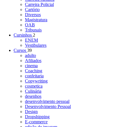
Carreira Policial
Cartório
Diversos
Magistratura
OAB
Tribunais
Cursinhos
2
ENEM
Vestibulares
Cursos
39
adulto
Afiliados
cinema
Coaching
confeitaria
Copywriting
cosmetica
Culinária
desenhos
desenvolvimento pessoal
Desenvolvimento Pessoal
Design
Dropshipping
E-commerce
edição de imagem