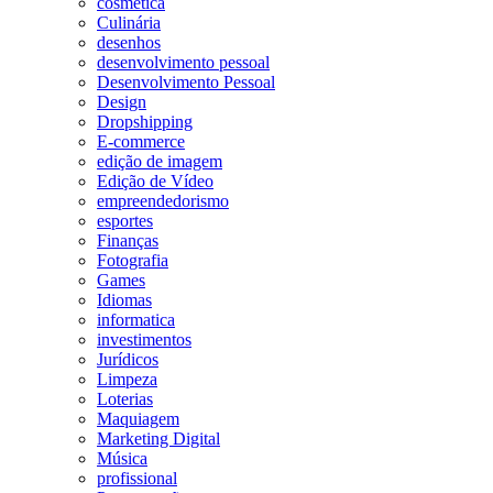
cosmetica
Culinária
desenhos
desenvolvimento pessoal
Desenvolvimento Pessoal
Design
Dropshipping
E-commerce
edição de imagem
Edição de Vídeo
empreendedorismo
esportes
Finanças
Fotografia
Games
Idiomas
informatica
investimentos
Jurídicos
Limpeza
Loterias
Maquiagem
Marketing Digital
Música
profissional