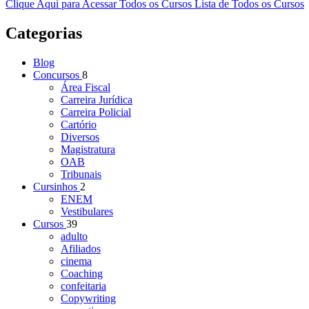
Clique Aqui para Acessar Todos os Cursos
Lista de Todos os Cursos
Categorias
Blog
Concursos
8
Área Fiscal
Carreira Jurídica
Carreira Policial
Cartório
Diversos
Magistratura
OAB
Tribunais
Cursinhos
2
ENEM
Vestibulares
Cursos
39
adulto
Afiliados
cinema
Coaching
confeitaria
Copywriting