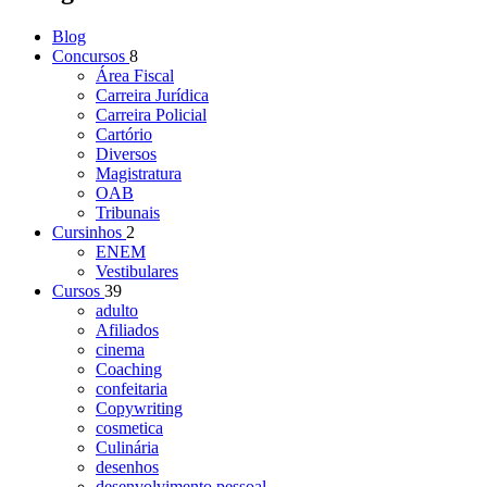
Blog
Concursos
8
Área Fiscal
Carreira Jurídica
Carreira Policial
Cartório
Diversos
Magistratura
OAB
Tribunais
Cursinhos
2
ENEM
Vestibulares
Cursos
39
adulto
Afiliados
cinema
Coaching
confeitaria
Copywriting
cosmetica
Culinária
desenhos
desenvolvimento pessoal