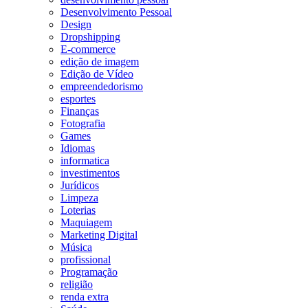
Desenvolvimento Pessoal
Design
Dropshipping
E-commerce
edição de imagem
Edição de Vídeo
empreendedorismo
esportes
Finanças
Fotografia
Games
Idiomas
informatica
investimentos
Jurídicos
Limpeza
Loterias
Maquiagem
Marketing Digital
Música
profissional
Programação
religião
renda extra